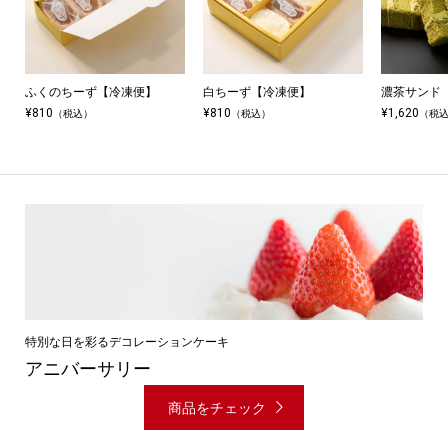
】
ふくのちーず【冷凍便】
白ちーず【冷凍便】
濃茶サンド
¥810
¥810
¥1,620
（税込）
（税込）
（税
特別な日を彩るデコレーションケーキ
アニバーサリー
商品をチェック