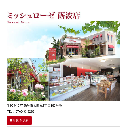
〒939-1577 砺波市太郎丸2丁目185番地
TEL／0763-33-3288
地図を見る