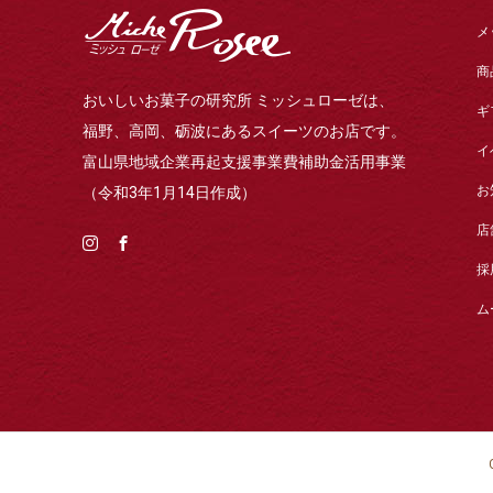
メ
商
おいしいお菓子の研究所 ミッシュローゼは、
ギ
福野、高岡、砺波にあるスイーツのお店です。
イ
富山県地域企業再起支援事業費補助金活用事業
お
（令和3年1月14日作成）
店
採
ム