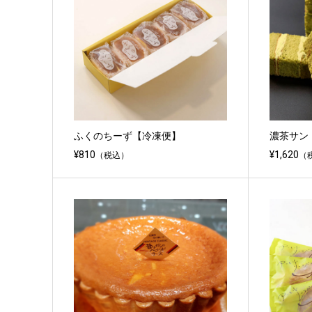
ふくのちーず【冷凍便】
濃茶サン
¥810
¥1,620
（税込）
（