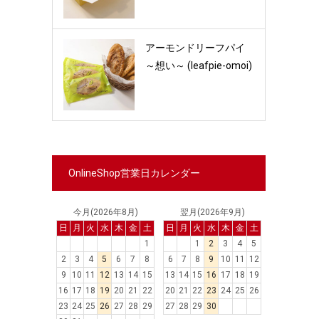
アーモンドリーフパイ
～想い～ (leafpie-omoi)
OnlineShop営業日カレンダー
今月(2026年8月)
翌月(2026年9月)
日
月
火
水
木
金
土
日
月
火
水
木
金
土
1
1
2
3
4
5
2
3
4
5
6
7
8
6
7
8
9
10
11
12
9
10
11
12
13
14
15
13
14
15
16
17
18
19
16
17
18
19
20
21
22
20
21
22
23
24
25
26
23
24
25
26
27
28
29
27
28
29
30