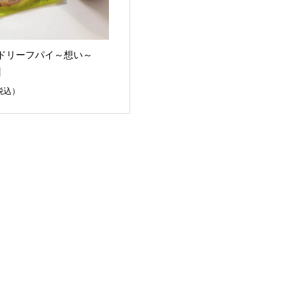
ドリーフパイ～想い～
】
税込）